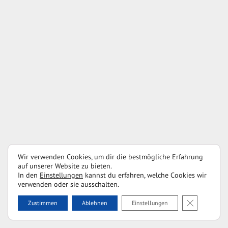
Wir verwenden Cookies, um dir die bestmögliche Erfahrung
auf unserer Website zu bieten.
In den
Einstellungen
kannst du erfahren, welche Cookies wir
verwenden oder sie ausschalten.
GDPR Cookie
Zustimmen
Ablehnen
Einstellungen